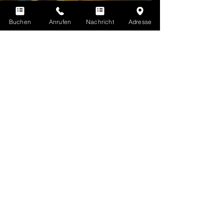
QUIZY
Buchen
Anrufen
Nachricht
Adresse
The world's first AI-based quiz and
fun show!
Weitere Infos
Du kennst LaserTag noch nicht? Hier gibt's
ALLE INFOS ZU LASERTAG
Erfahre hier mehr über alle Vorteile deiner
EVOLUTION PLAYER'S CARD
Du hast noch offene Fragen? Finde Antworten auf
HÄUFIG GESTELLTE FRAGEN
Buche jetzt dein Spiel
DIREKT ONLINE