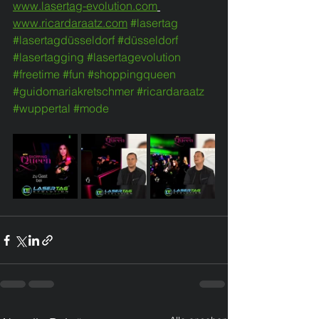
www.lasertag-evolution.com
www.ricardaraatz.com
#lasertag
#lasertagdüsseldorf
#düsseldorf
#lasertagging
#lasertagevolution
#freetime
#fun
#shoppingqueen
#guidomariakretschmer
#ricardaraatz
#wuppertal
#mode