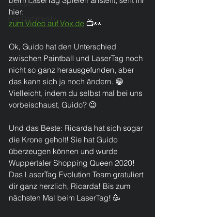
beim LaserTag Spielen anstellt, seht ihr 
Loslegen
hier: 
Ihre Community
zum Video auf Vox.de
 📺👀
Ok, Guido hat den Unterschied 
zwischen Paintball und LaserTag noch 
nicht so ganz herausgefunden, aber 
das kann sich ja noch ändern. 😁 
Vielleicht, indem du selbst mal bei uns 
vorbeischaust, Guido? 😉
Und das Beste: Ricarda hat sich sogar 
die Krone geholt! Sie hat Guido 
überzeugen können und wurde 
Wuppertaler Shopping Queen 2020! 
Das LaserTag Evolution Team gratuliert 
dir ganz herzlich, Ricarda! Bis zum 
nächsten Mal beim LaserTag! 🥳 