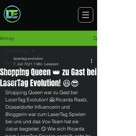
Beitrag
Alle Beiträge
lasertag-evolution
Alle Beiträge
7. Juli 2021
1 Min. Lesezeit
Shopping Queen 👑 zu Gast bei
Ereignisse
LaserTag Evolution! 😆😎
Aktionen
Eröffnung
Shopping Queen war zu Gast bei 
LaserTag Evolution! 🤗 Ricarda Raatz, 
Umbau
Düsseldorfer Influencerin und 
Gruppenbilder
Bloggerin war zum LaserTag Spielen 
Ansichten
bei uns und das Vox-Team hat sie 
dabei begleitet. 😏 Wie sich Ricarda 
Infos