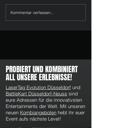
Kommentar verfassen...
Feiertage im Mai & Juni 2026
WhatsApp Kanal v
in Düsseldorf: LaserTag, Pixel
LaserTag Evolution
Games und tolle Momente
Düsseldorf: Angeb
Aktionen direkt au
PROBIERT UND KOMBINIERT
ALL UNSERE ERLEBNISSE!
LaserTag Evolution Düsseldorf
und
BattleKart Düsseldorf-Neuss
sind
eure Adressen für die innovativsten
Entertainments der Welt. Mit unseren
neuen
Kombiangeboten
hebt ihr euer
Event aufs nächste Level!