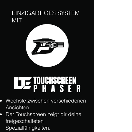
EINZIGARTIGES SYSTEM
MIT
TOUCHSCREEN
PHASER
Wechsle zwischen verschiedenen
Ansichten.
Der Touchscreen zeigt dir deine
freigeschalteten
Spezialfähigkeiten.