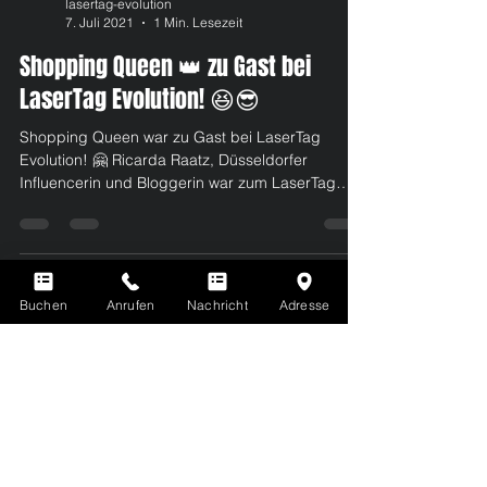
lasertag-evolution
7. Juli 2021
1 Min. Lesezeit
Shopping Queen 👑 zu Gast bei
LaserTag Evolution! 😆😎
Shopping Queen war zu Gast bei LaserTag
Evolution! 🤗 Ricarda Raatz, Düsseldorfer
Influencerin und Bloggerin war zum LaserTag
Spielen bei...
Buchen
Anrufen
Nachricht
Adresse
PROBIERT UND KOMBINIERT