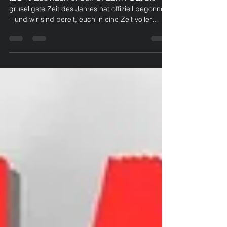
LaserTag Evolution Düsseldorf!🎃👻
👻🎃 HALLOWEEN SPECIAL ALERT! 🎃👻 Die
gruseligste Zeit des Jahres hat offiziell begonnen
– und wir sind bereit, euch in eine Zeit voller
Schrecken, Adrenalin und Spaß zu schicken! Ab
heute verwandelt sich unsere Arena in eine
düstere, neblige Halloween-Welt , in der Live-
Erschrecker nur darauf warten, euch das
Fürchten zu lehren. 😱 Für nur 29,50 € erlebt ihr
bis zu 3 Stunden intensives LaserTag im Horror-
Zirkus-Ambiente – mit allem, was dazu gehört:
Gänsehaut, Spannu