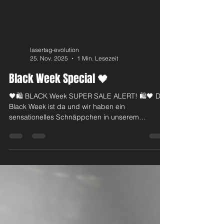
lasertag-evolution
25. Nov. 2025
1 Min. Lesezeit
Black Week Special 🖤
🖤🛍️ BLACK Week SUPER SALE ALERT! 🛍️🖤 Die
Black Week ist da und wir haben ein
sensationelles Schnäppchen in unserem
LaserTag Eventcenter für euch! 💥 Kauft unseren
Universalgutschein mit frei wählbarem Wert und
erhaltet 30% Rabatt dabei! Unsere
Geschenkgutscheine sind frei einlösbar für alle
Erlebnisse im LaserTag Evolution Eventcenter:
LaserTag : 🔫 Pure Action & Adrenalin 🔫 Solo -
Teamplay - Stealth oder all in! Du entscheidest!
🔫 Bis zu 33 Spieler pro Runde