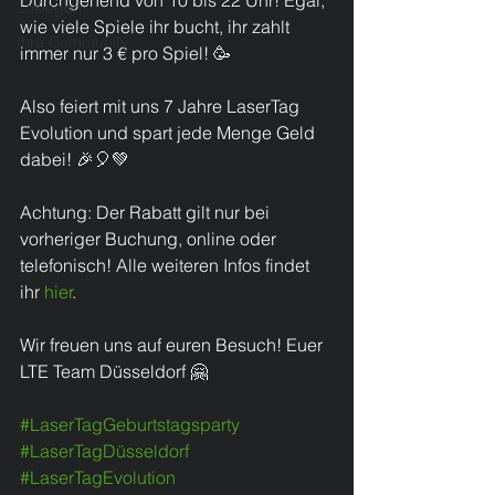
Durchgehend von 10 bis 22 Uhr! Egal, 
Loslegen
wie viele Spiele ihr bucht, ihr zahlt 
Ihre Community
immer nur 3 € pro Spiel! 🥳
Also feiert mit uns 7 Jahre LaserTag 
Evolution und spart jede Menge Geld 
dabei! 🎉🎈💚 ​
Achtung: Der Rabatt gilt nur bei 
vorheriger Buchung, online oder 
telefonisch! Alle weiteren Infos findet 
ihr 
hier
.
Wir freuen uns auf euren Besuch! Euer 
LTE Team Düsseldorf 🤗
#LaserTagGeburtstagsparty
#LaserTagDüsseldorf
#LaserTagEvolution