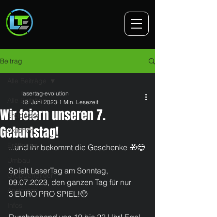
Beitrag
Alle Beiträge
lasertag-evolution
Alle Beiträge
19. Juni 2023
1 Min. Lesezeit
Wir feiern unseren 7.
Ereignisse
Geburtstag!
Aktionen
Eröffnung
...und ihr bekommt die Geschenke 🎁😎
Umbau
​Spielt LaserTag am Sonntag, 
Gruppenbilder
09.07.2023, den ganzen Tag für nur
Ansichten
3 EURO PRO SPIEL!😯
Infos