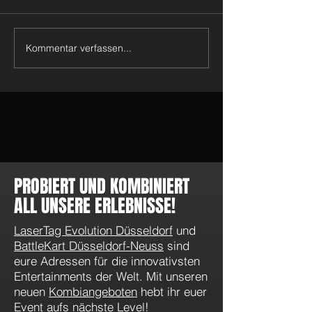
Kommentar verfassen...
Feiertage im Mai & Juni 2026
WhatsApp Kanal v
in Düsseldorf: LaserTag, Pixel
LaserTag Evolution
Games und tolle Momente
Düsseldorf: Angeb
Aktionen direkt au
PROBIERT UND KOMBINIERT
ALL UNSERE ERLEBNISSE!
LaserTag Evolution Düsseldorf
und
BattleKart Düsseldorf-Neuss
sind
eure Adressen für die innovativsten
Entertainments der Welt. Mit unseren
neuen
Kombiangeboten
hebt ihr euer
Event aufs nächste Level!