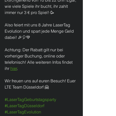
Durchgehend von 10 bis 22 Uhr! Egal, 
Loslegen
wie viele Spiele ihr bucht, ihr zahlt 
Ihre Community
immer nur 3 € pro Spiel! 🥳
Also feiert mit uns 8 Jahre LaserTag 
Evolution und spart jede Menge Geld 
dabei! 🎉🎈💚 ​
Achtung: Der Rabatt gilt nur bei 
vorheriger Buchung, online oder 
telefonisch! Alle weiteren Infos findet 
ihr 
hier
.
Wir freuen uns auf euren Besuch! Euer 
LTE Team Düsseldorf 🤗
#LaserTagGeburtstagsparty
#LaserTagDüsseldorf
#LaserTagEvolution