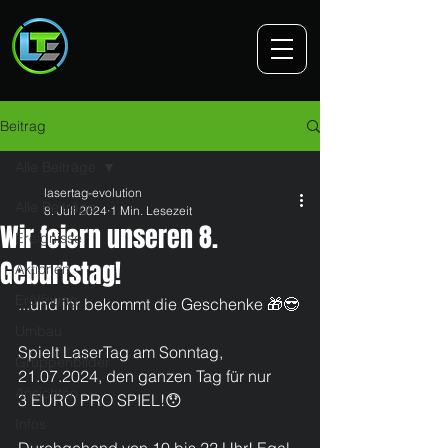
Beitrag
Alle Beiträge
lasertag-evolution
Alle Beiträge
8. Juli 2024
1 Min. Lesezeit
Wir feiern unseren 8.
Ereignisse
Geburtstag!
Aktionen
Eröffnung
...und ihr bekommt die Geschenke 🎁😎
Umbau
​Spielt LaserTag am Sonntag, 
Gruppenbilder
21.07.2024, den ganzen Tag für nur
Ansichten
3 EURO PRO SPIEL!😯
Infos