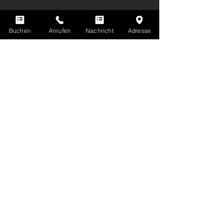
Buchen
Anrufen
Nachricht
Adresse
QUIZY
The world's first AI-based quiz and
fun show!
Weitere Infos
Du kennst LaserTag noch nicht? Hier gibt's
ALLE INFOS ZU LASERTAG
Erfahre hier mehr über alle Vorteile deiner
EVOLUTION PLAYER'S CARD
Du hast noch offene Fragen? Finde Antworten auf
HÄUFIG GESTELLTE FRAGEN
Buche jetzt dein Spiel