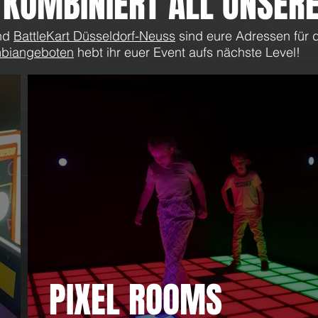
 KOMBINIERT ALL UNSERE
nd
BattleKart Düsseldorf-Neuss
sind eure Adressen für d
biangeboten
hebt ihr euer Event aufs nächste Level!
Unsere Himmelfahrts Flat: 3
Oster
Stunden für nur 15€!
nur 1
PIXEL ROOMS