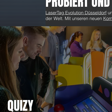
PROBIERT UND
LaserTag Evolution Düsseldorf
u
der Welt. Mit unseren neuen
Kom
Kommentare
Kommentar verfassen...
Nur 15€ ❗ 3 Stunden Flatrate an
Fronleichnam (20.06.)
QUIZY