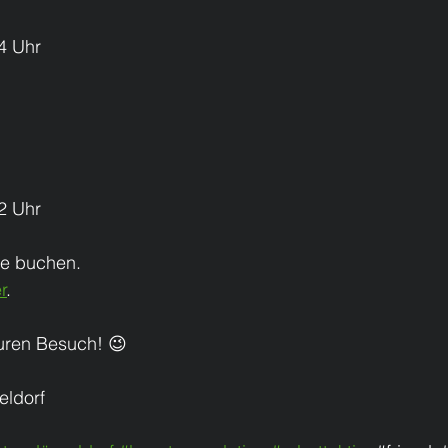
4 Uhr
2 Uhr
ine buchen.
r
.
euren Besuch! 😉
eldorf