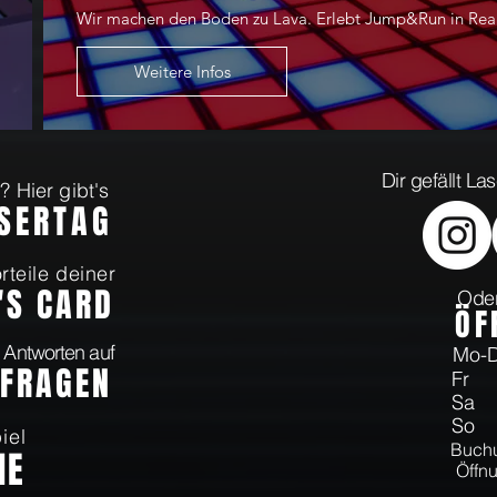
Wir machen den Boden zu Lava. Erlebt Jump&Run in Real
Weitere Infos
Dir gefällt L
 Hier gibt's
ASERTAG
rteile deiner
'S CARD
Oder
Ö
F
 Antworten auf
Mo
 FRAGEN
Fr 
Sa 
So 
iel
Buchu
NE
Öffnu