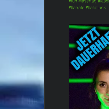
#fun
#lasertag
#lase
#flatrate
#flatattack