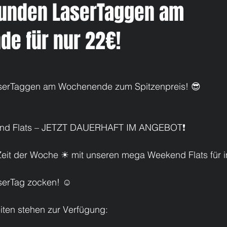
Stunden LaserTaggen am
e für nur 22€!
aserTaggen am Wochenende zum Spitzenpreis! 😎
kend Flats – JETZT DAUERHAFT IM ANGEBOT❗
 Zeit der Woche ☀ mit unseren mega Weekend Flats für i
aserTag zocken! ☺
iten stehen zur Verfügung: