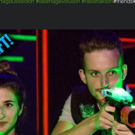
rtagdüsseldorf
#lasertagevolution
#rabattaktion
#friend