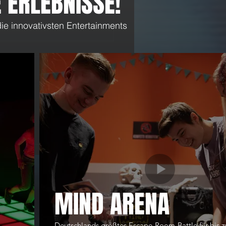
 ERLEBNISSE!
ie innovativsten Entertainments
-Special: 3 Stunden Flat für
5 €
MIND ARENA
Deutschlands größtes Escape-Room-Battle für bis z