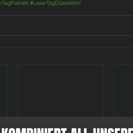
rTagFlatrate
#LaserTagDüsseldorf