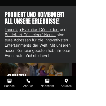
PROBIERT UND KOMBINIERT
ALL UNSERE ERLEBNISSE!
LaserTag Evolution Düsseldorf
und
BattleKart Düsseldorf-Neuss
sind
eure Adressen für die innovativsten
Entertainments der Welt. Mit unseren
neuen
Kombiangeboten
hebt ihr euer
Event aufs nächste Level!
QUIZY
Buchen
Anrufen
Nachricht
Adresse
Die erste KI-basierte Quiz- & Fun-
Show der Welt!
Weitere Infos