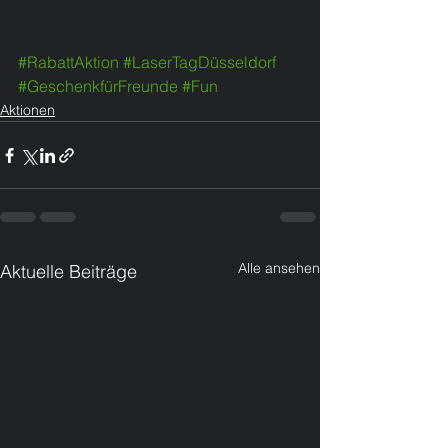
#RabattAktion
#LaserTagDüsseldorf
#GeschenkfürFreunde
#Fun
Aktionen
Alle ansehen
Aktuelle Beiträge