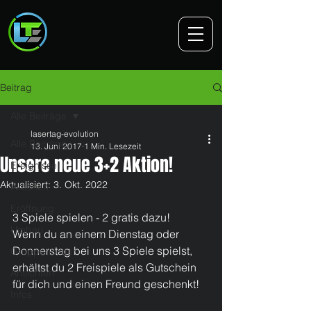
Beitrag
Alle Beiträge
lasertag-evolution
Alle Beiträge
13. Juni 2017
1 Min. Lesezeit
Unsere neue 3+2 Aktion!
Ereignisse
Aktualisiert:
3. Okt. 2022
Aktionen
Eröffnung
3 Spiele spielen - 2 gratis dazu!
Umbau
Wenn du an einem Dienstag oder 
Donnerstag bei uns 3 Spiele spielst, 
Gruppenbilder
erhältst du 2 Freispiele als Gutschein 
Ansichten
für dich und einen Freund geschenkt!
Infos