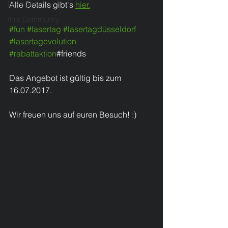
Loslegen
Alle Details gibt's 
hier.
Ihre Community
#fun
#lasertag
#lasertagdüsseldorf
#lasertagevolution
#rabattaktion
#friends
Das Angebot ist gültig bis zum 
16.07.2017.
Wir freuen uns auf euren Besuch! :)