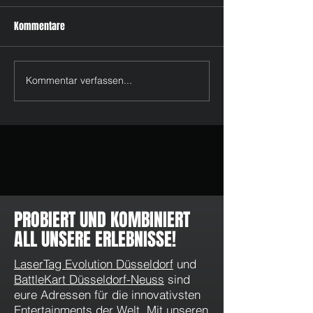
Kommentare
Kommentar verfassen...
Feiertage im Mai & Juni 2026
WhatsApp Kanal v
in Düsseldorf: LaserTag, Pixel
LaserTag Evolution
Games und tolle Momente
Düsseldorf: Angeb
Aktionen direkt au
PROBIERT UND KOMBINIERT
ALL UNSERE ERLEBNISSE!
LaserTag Evolution Düsseldorf
und
BattleKart Düsseldorf-Neuss
sind
eure Adressen für die innovativsten
Entertainments der Welt. Mit unseren