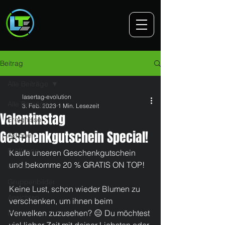
Beitrag
Alle Beiträge
lasertag-evolution
Alle Beiträge
3. Feb. 2023
1 Min. Lesezeit
Valentinstag
Ereignisse
Geschenkgutschein Special!
Aktionen
Eröffnung
Kaufe unseren Geschenkgutschein 
und bekomme 20 % GRATIS ON TOP!  
Umbau
Gruppenbilder
Keine Lust, schon wieder Blumen zu 
Ansichten
verschenken, um ihnen beim 
Verwelken zuzusehen? 😑 Du möchtest 
Infos