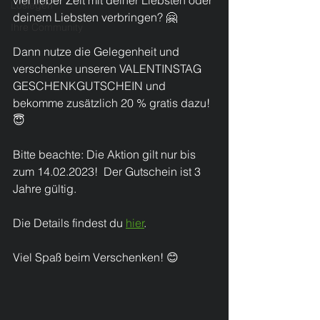
viel lieber Zeit mit deiner Liebsten oder 
Loslegen
deinem Liebsten verbringen? 🤗  
Ihre Community
Dann nutze die Gelegenheit und 
verschenke unseren VALENTINSTAG 
GESCHENKGUTSCHEIN und 
bekomme zusätzlich 20 % gratis dazu! 
😇  
Bitte beachte: Die Aktion gilt nur bis 
zum 14.02.2023!  Der Gutschein ist 3 
Jahre gültig.
Die Details findest du 
hier
.
Viel Spaß beim Verschenken! 😊