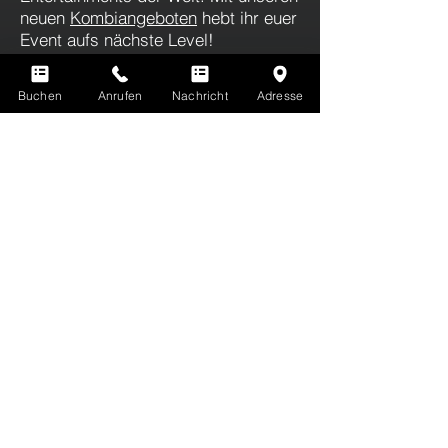
neuen
Kombiangeboten
hebt ihr euer
Event aufs nächste Level!
Buchen
Anrufen
Nachricht
Adresse
QUIZY
The world's first AI-based quiz and
fun show!
Weitere Infos
Du kennst LaserTag noch nicht? Hier gibt's
ALLE INFOS ZU LASERTAG
Erfahre hier mehr über alle Vorteile deiner
EVOLUTION PLAYER'S CARD
Du hast noch offene Fragen? Finde Antworten auf
HÄUFIG GESTELLTE FRAGEN