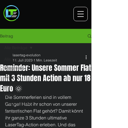
Beitrag
Alle Beiträge
lasertag-evolution
Alle Beiträge
11. Juli 2023
1 Min. Lesezeit
Reminder: Unsere Sommer Flat
Ereignisse
mit 3 Stunden Action ab nur 18
Aktionen
Euro 🌞
Eröffnung
Umbau
Die Sommerferien sind in vollem 
Gruppenbilder
Gange! Habt ihr schon von unserer 
fantastischen Flat gehört? Damit könnt 
Ansichten
ihr ganze 3 Stunden ultimative 
Infos
LaserTag-Action erleben. Und das 