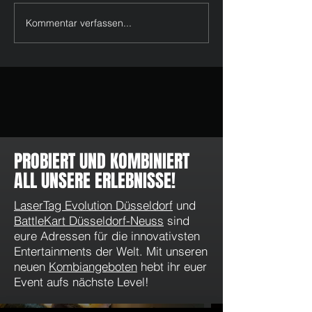
Kommentar verfassen...
Feiertage im Mai & Juni 2026
WhatsApp Kanal v
in Düsseldorf: LaserTag, Pixel
LaserTag Evolution
Games und tolle Momente
Düsseldorf: Angeb
Aktionen direkt au
PROBIERT UND KOMBINIERT
ALL UNSERE ERLEBNISSE!
LaserTag Evolution Düsseldorf
und
BattleKart Düsseldorf-Neuss
sind
eure Adressen für die innovativsten
Entertainments der Welt. Mit unseren
neuen
Kombiangeboten
hebt ihr euer
Event aufs nächste Level!