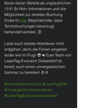
Loslegen
Beste daran: Bereits ab unglaublichen 
18 €! 👍 Mehr Informationen und die 
Ihre Community
Möglichkeit zur direkten Buchung 
findet ihr 
hier
. Beachtet bitte, dass 
Terminbuchungen bevorzugt 
behandelt werden. ⏰
Lasst euch dieses Abenteuer nicht 
entgehen, denn die Ferien vergehen 
leider wie im Flug! 😎🔫 Euer Team von 
LaserTag Evolution Düsseldorf ist 
bereit, euch einen unvergesslichen 
Sommer zu bereiten! 💪🌞
#SommerferienAction
#LaserTagFlat
#UnvergesslicheAbenteuer
#LaserTagEvolutionDüsseldorf