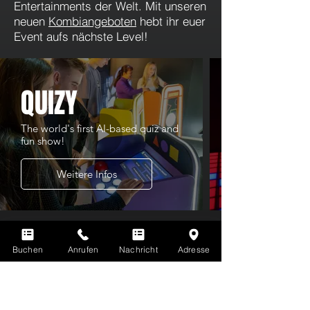
Entertainments der Welt. Mit unseren
neuen
Kombiangeboten
hebt ihr euer
Event aufs nächste Level!
QUIZY
The world's first AI-based quiz and
fun show!
Weitere Infos
Du kennst LaserTag noch nicht? Hier gibt's
ALLE INFOS ZU LASERTAG
Buchen
Anrufen
Nachricht
Adresse
Erfahre hier mehr über alle Vorteile deiner
EVOLUTION PLAYER'S CARD
Du hast noch offene Fragen? Finde Antworten auf