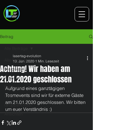
Beitrag
Alle Beiträge
lasertag-evolution
Alle Beiträge
19. Jan. 2020
1 Min. Lesezeit
Achtung! Wir haben am
Ereignisse
21.01.2020 geschlossen
Aktionen
Eröffnung
Aufgrund eines ganztägigen 
Teamevents sind wir für externe Gäste 
Umbau
am 21.01.2020 geschlossen. Wir bitten 
Gruppenbilder
um euer Verständnis :)
Ansichten
Infos