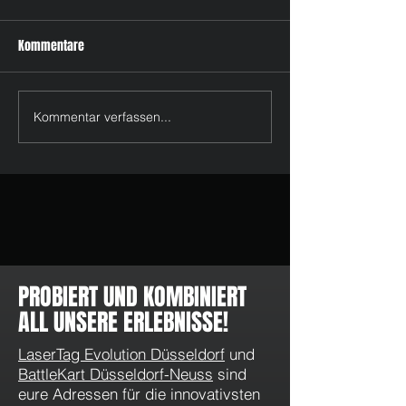
Kommentare
Kommentar verfassen...
Feiertage im Mai & Juni 2026
WhatsApp Kanal v
in Düsseldorf: LaserTag, Pixel
LaserTag Evolution
Games und tolle Momente
Düsseldorf: Angeb
Aktionen direkt au
PROBIERT UND KOMBINIERT
ALL UNSERE ERLEBNISSE!
LaserTag Evolution Düsseldorf
und
BattleKart Düsseldorf-Neuss
sind
eure Adressen für die innovativsten