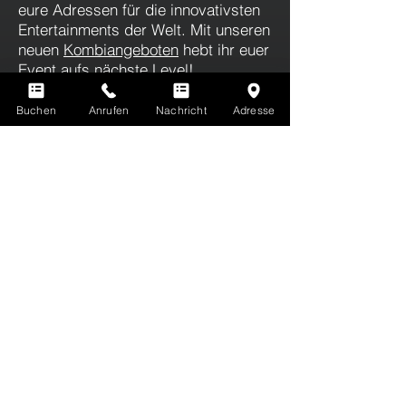
eure Adressen für die innovativsten
Entertainments der Welt. Mit unseren
neuen
Kombiangeboten
hebt ihr euer
Event aufs nächste Level!
Buchen
Anrufen
Nachricht
Adresse
QUIZY
The world's first AI-based quiz and
fun show!
Weitere Infos
Du kennst LaserTag noch nicht? Hier gibt's
ALLE INFOS ZU LASERTAG
Erfahre hier mehr über alle Vorteile deiner
EVOLUTION PLAYER'S CARD