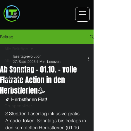
Beitrag
Alle Beiträge
lasertag-evolution
Alle Beiträge
27. Sept. 2023
1 Min. Lesezeit
Ab Sonntag - 01.10. - volle
Ereignisse
Flatrate Action in den
Aktionen
Herbstferien🥳
Eröffnung
Umbau
🍂 
Herbstferien Flat! 
Gruppenbilder
3 Stunden LaserTag inklusive gratis 
Ansichten
Arcade-Token. Sonntags bis freitags in 
Infos
den kompletten Herbstferien (01.10. 