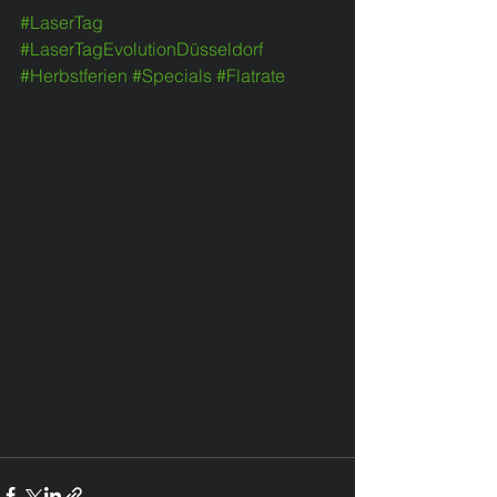
#LaserTag
#LaserTagEvolutionDüsseldorf
#Herbstferien
#Specials
#Flatrate