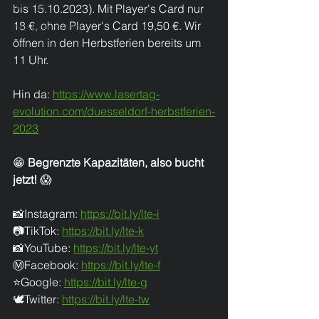
Loslegen
bis 15.10.2023). Mit Player's Card nur 
18 €, ohne Player's Card 19,50 €. Wir 
Ihre Community
öffnen in den Herbstferien bereits um 
11 Uhr.
Hin da: 
https://www.lasertag-
evolution.com/duesseldorf-herbstferien-
2023
😁 
Begrenzte Kapazitäten, also bucht 
jetzt! 
😱
📸Instagram: 
https://bit.ly/lte-i
📷TikTok: 
https://bit.ly/lte-k
📸YouTube: 
https://bit.ly/lte-yt
Ⓜ️Facebook: 
https://bit.ly/lte-f
⭐Google: 
https://bit.ly/lte-g
🕊️Twitter: 
https://bit.ly/lte-tw