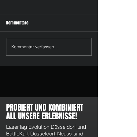
Kommentare
Kommentar verfassen...
Feiertage im Mai & Juni 2026
WhatsApp Kanal v
in Düsseldorf: LaserTag, Pixel
LaserTag Evolution
Games und tolle Momente
Düsseldorf: Angeb
Aktionen direkt au
PROBIERT UND KOMBINIERT
ALL UNSERE ERLEBNISSE!
LaserTag Evolution Düsseldorf
und
BattleKart Düsseldorf-Neuss
sind