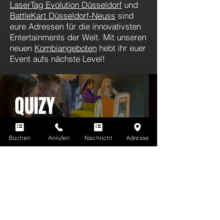
LaserTag Evolution Düsseldorf
und
BattleKart Düsseldorf-Neuss
sind
eure Adressen für die innovativsten
Entertainments der Welt. Mit unseren
neuen
Kombiangeboten
hebt ihr euer
Event aufs nächste Level!
QUIZY
Die erste KI-basierte Quiz- & Fun-
Show der Welt!
Buchen
Anrufen
Nachricht
Adresse
Weitere Infos
Du kennst LaserTag noch nicht? Hier gibt's
ALLE INFOS ZU LASERTAG
Erfahre hier mehr über alle Vorteile deiner