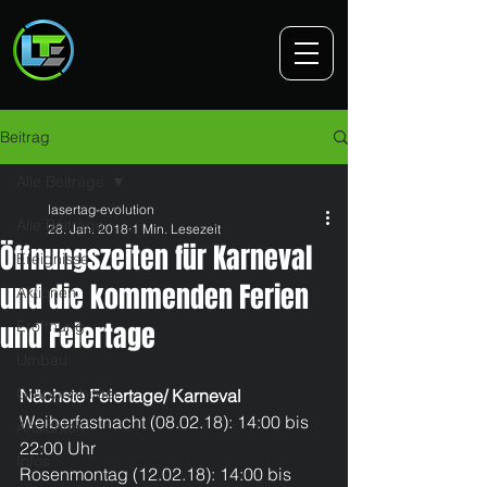
Beitrag
Alle Beiträge
lasertag-evolution
Alle Beiträge
28. Jan. 2018
1 Min. Lesezeit
Öffnungszeiten für Karneval
Ereignisse
und die kommenden Ferien
Aktionen
und Feiertage
Eröffnung
Umbau
Gruppenbilder
Nächste Feiertage/ Karneval
Weiberfastnacht (08.02.18): 14:00 bis 
Ansichten
22:00 Uhr
Infos
Rosenmontag (12.02.18): 14:00 bis 