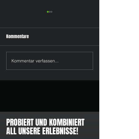
Kommentare
Vorerst keine Wiederöffnung
Kommentar verfassen...
Schließung verläng
zum 03.05.20
PROBIERT UND KOMBINIERT
ALL UNSERE ERLEBNISSE!