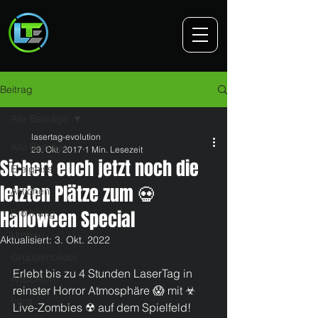
Beitrag
Alle Beiträge
lasertag-evolution
Alle Beiträge
29. Okt. 2017
1 Min. Lesezeit
Sichert euch jetzt noch die
Ereignisse
letzten Plätze zum 💀
Aktionen
Halloween Special
Eröffnung
Umbau
Aktualisiert:
3. Okt. 2022
Gruppenbilder
Erlebt bis zu 4 Stunden LaserTag in 
Ansichten
reinster Horror Atmosphäre 😱 mit ☣ 
Infos
Live-Zombies ☢ auf dem Spielfeld! 