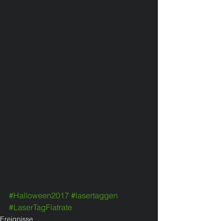
#Halloween2017
#lasertaggen
#LaserTagFlatrate
Ereignisse