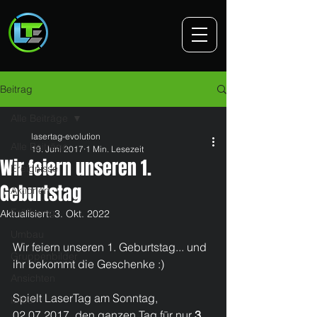
Beitrag
Alle Beiträge
lasertag-evolution
Alle Beiträge
19. Juni 2017
1 Min. Lesezeit
Wir feiern unseren 1.
Ereignisse
Geburtstag
Aktionen
Eröffnung
Aktualisiert:
3. Okt. 2022
Umbau
Wir feiern unseren 1. Geburtstag... und 
Gruppenbilder
ihr bekommt die Geschenke :)
Ansichten
​Spielt LaserTag am Sonntag, 
Infos
02.07.2017, den ganzen Tag für nur 
3 