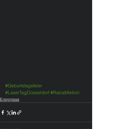
#Geburtstagsfeier
#LaserTagDüsseldorf
#RabattAktion
Ereignisse