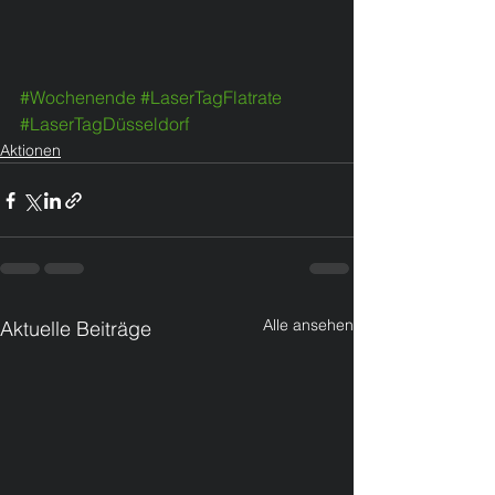
#Wochenende
#LaserTagFlatrate
#LaserTagDüsseldorf
Aktionen
Alle ansehen
Aktuelle Beiträge