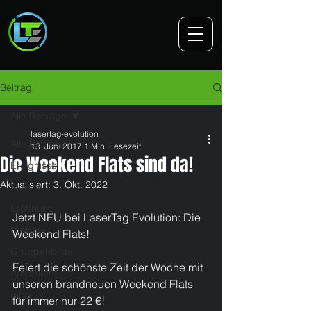
Beitrag
Alle Beiträge
lasertag-evolution
Alle Beiträge
13. Juni 2017
1 Min. Lesezeit
Die Weekend Flats sind da!
Ereignisse
Aktualisiert:
3. Okt. 2022
Aktionen
Eröffnung
Jetzt NEU bei LaserTag Evolution: Die 
Umbau
Weekend Flats!
Gruppenbilder
Feiert die schönste Zeit der Woche mit 
Ansichten
unseren brandneuen Weekend Flats 
Infos
für immer nur 22 €!