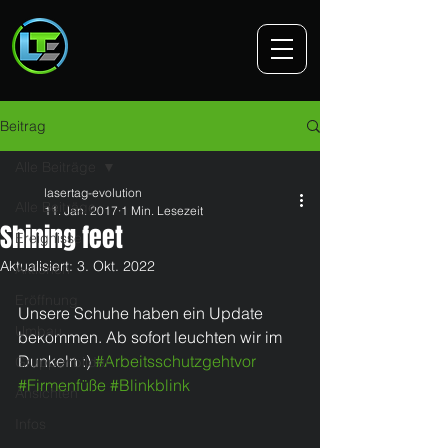
Beitrag
Alle Beiträge
lasertag-evolution
Alle Beiträge
11. Jan. 2017
1 Min. Lesezeit
Shining feet
Ereignisse
Aktualisiert:
3. Okt. 2022
Aktionen
Eröffnung
Unsere Schuhe haben ein Update 
Umbau
bekommen. Ab sofort leuchten wir im 
Dunkeln :) 
#Arbeitsschutzgehtvor
Gruppenbilder
#Firmenfüße
#Blinkblink
Ansichten
Infos