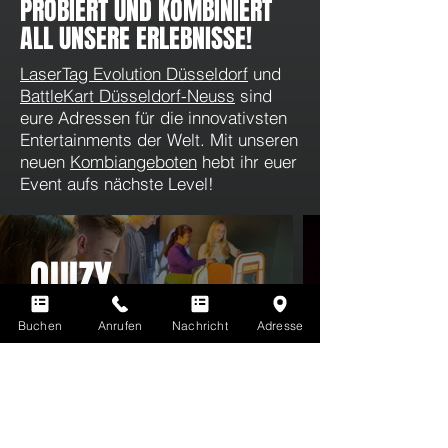
PROBIERT UND KOMBINIERT
ALL UNSERE ERLEBNISSE!
LaserTag Evolution Düsseldorf
und
BattleKart Düsseldorf-Neuss
sind
eure Adressen für die innovativsten
Entertainments der Welt. Mit unseren
neuen
Kombiangeboten
hebt ihr euer
Event aufs nächste Level!
QUIZY
Die erste KI-basierte Quiz- & Fun-
Buchen
Anrufen
Nachricht
Adresse
Show der Welt!
Weitere Infos