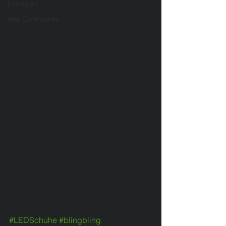
Loslegen
Ihre Community
#LEDSchuhe
#blingbling