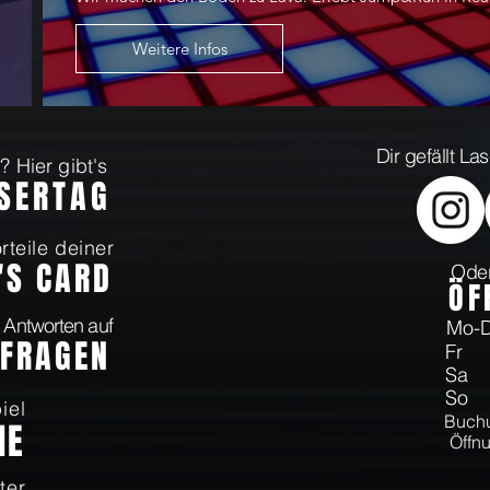
Weitere Infos
Dir gefällt L
 Hier gibt's
ASERTAG
rteile deiner
'S CARD
Oder
Ö
F
 Antworten auf
Mo
 FRAGEN
Fr 
Sa 
So 
iel
Buchu
NE
Öffnu
ter