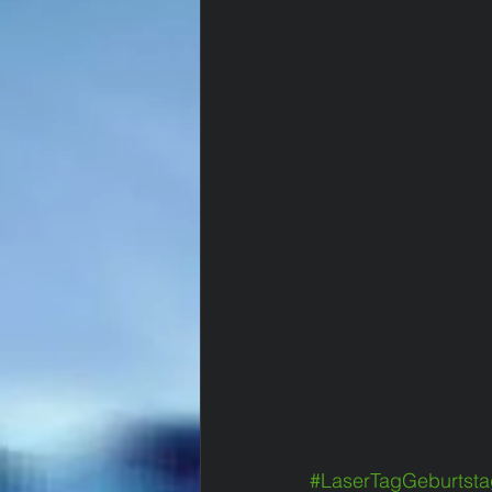
#LaserTagGeburtsta