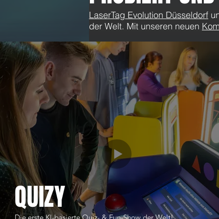
LaserTag Evolution Düsseldorf
u
der Welt. Mit unseren neuen
Kom
Kommentare
Kommentar verfassen...
Vorerst keine Wiederöffnung
QUIZY
Die erste KI-basierte Quiz- & Fun-Show der Welt!