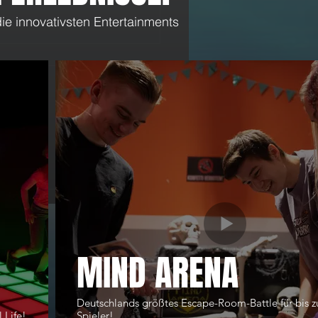
ie innovativsten Entertainments
ießung zur Eindämmung von
-19
MIND ARENA
Deutschlands größtes Escape-Room-Battle für bis z
 Life!
Spieler!