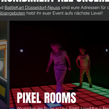
nd
BattleKart Düsseldorf-Neuss
sind eure Adressen für d
biangeboten
hebt ihr euer Event aufs nächste Level!
Schließung verlängert bis zum
Schl
03.05.20
COVID
PIXEL ROOMS
Wir machen den Boden zu Lava. Erlebt Jump&Run in Real