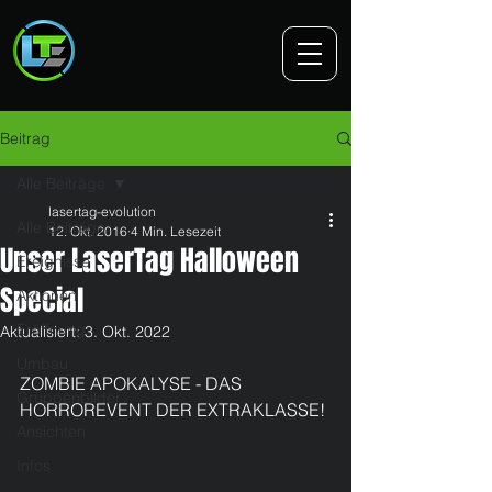
Beitrag
Alle Beiträge
lasertag-evolution
Alle Beiträge
12. Okt. 2016
4 Min. Lesezeit
Unser LaserTag Halloween
Ereignisse
Special
Aktionen
Eröffnung
Aktualisiert:
3. Okt. 2022
Umbau
ZOMBIE APOKALYSE - DAS 
Gruppenbilder
HORROREVENT DER EXTRAKLASSE!
Ansichten
Infos