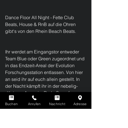
Dance Floor All Night - Fette Club 
Beats, House & RnB auf die Ohren 
gibt‘s von den Rhein Beach Beats.
Ihr werdet am Eingangstor entweder 
Team Blue oder Green zugeordnet und 
in das Endzeit-Areal der Evolution 
Forschungsstation entlassen. Von hier 
an seid ihr auf euch allein gestellt. In 
der Nacht kämpft ihr in der nebelig-
düsteren Arena im Dark -Superfog-
Mode gegen die Zombies und das 
Buchen
Anrufen
Nachricht
Adresse
gegnerische Team. Für jedes 
gewonnene Spiel und jeden Punkt 
Vorsprung erhält das Siegerteam 
Codes. Das Team, das am Ende die 