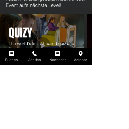
Event aufs nächste Level!
QUIZY
The world's first AI-based quiz and
fun show!
Buchen
Anrufen
Nachricht
Adresse
Weitere Infos
Du kennst LaserTag noch nicht? Hier gibt's
ALLE INFOS ZU LASERTAG
Erfahre hier mehr über alle Vorteile deiner
EVOLUTION PLAYER'S CARD
Du hast noch offene Fragen? Finde Antworten auf
HÄUFIG GESTELLTE FRAGEN