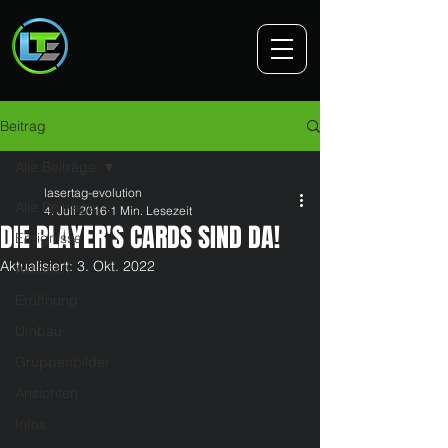
Beitrag
Alle Beiträge
lasertag-evolution
Alle Beiträge
4. Juli 2016
1 Min. Lesezeit
DIE PLAYER'S CARDS SIND DA!
Ereignisse
Aktualisiert:
3. Okt. 2022
Aktionen
Eröffnung
Umbau
Gruppenbilder
Ansichten
Infos