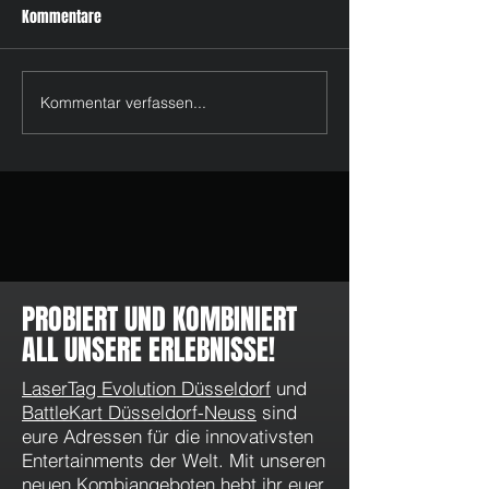
Kommentare
Kommentar verfassen...
Schließung verlängert bis
Schließung zur E
zum 03.05.20
von COVID-19
PROBIERT UND KOMBINIERT
ALL UNSERE ERLEBNISSE!
LaserTag Evolution Düsseldorf
und
BattleKart Düsseldorf-Neuss
sind
eure Adressen für die innovativsten
Entertainments der Welt. Mit unseren
neuen
Kombiangeboten
hebt ihr euer