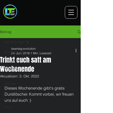
Beitrag
Alle Beiträge
lasertag-evolution
Alle Beiträge
24. Juni 2016
1 Min. Lesezeit
Trinkt euch satt am
Ereignisse
Wochenende
Aktionen
Eröffnung
Aktualisiert:
3. Okt. 2022
Umbau
Dieses Wochenende gibt's gratis 
Gruppenbilder
Durstlöscher. Kommt vorbei, wir freuen 
Ansichten
uns auf euch :)
Infos