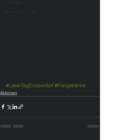
Loslegen
Ihre Community
#LaserTagDüsseldorf
#Freigetränke
Aktionen