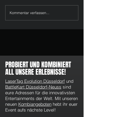
Kommentar verfassen...
Unsere Himmelfahrts Flat: 3
Oster-Special: 3 St
Stunden für nur 15€!
für nur 15 €
PROBIERT UND KOMBINIERT
ALL UNSERE ERLEBNISSE!
LaserTag Evolution Düsseldorf
und
BattleKart Düsseldorf-Neuss
sind
eure Adressen für die innovativsten
Entertainments der Welt. Mit unseren
neuen
Kombiangeboten
hebt ihr euer
Event aufs nächste Level!