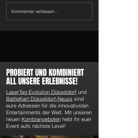
Kommentar verfassen...
Riesen Resonanz zur
LaserTag Testspie
Eröffnung
erfolgreich absolvi
PROBIERT UND KOMBINIERT
ALL UNSERE ERLEBNISSE!
LaserTag Evolution Düsseldorf
und
BattleKart Düsseldorf-Neuss
sind
eure Adressen für die innovativsten
Entertainments der Welt. Mit unseren
neuen
Kombiangeboten
hebt ihr euer
Event aufs nächste Level!