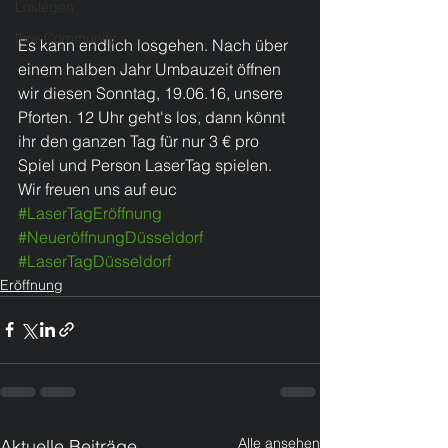
Loslegen
Ihre Community
Es kann endlich losgehen. Nach über 
einem halben Jahr Umbauzeit öffnen 
wir diesen Sonntag, 19.06.16, unsere 
Pforten. 12 Uhr geht's los, dann könnt 
ihr den ganzen Tag für nur 3 € pro 
Spiel und Person LaserTag spielen. 
Wir freuen uns auf euc
#LaserTagEröffnung
#NeueröffnungDüsseldorf
#LaserTagDüsseldorf
Eröffnung
Alle ansehen
Aktuelle Beiträge