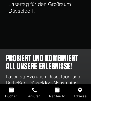
Lasertag für den Großraum
Düsseldorf.
PROBIERT UND KOMBINIERT
ALL UNSERE ERLEBNISSE!
LaserTag Evolution Düsseldorf
und
BattleKart Düsseldorf-Neuss
sind
eure Adressen für die innovativsten
Entertainments der Welt. Mit unseren
Buchen
Anrufen
Nachricht
Adresse
neuen
Kombiangeboten
hebt ihr euer
Event aufs nächste Level!