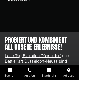
PROBIERT UND KOMBINIERT
ALL UNSERE ERLEBNISSE!
LaserTag Evolution Düsseldorf
und
BattleKart Düsseldorf-Neuss
sind
eure Adressen für die innovativsten
Entertainments der Welt. Mit unseren
Buchen
Anrufen
Nachricht
Adresse
neuen
Kombiangeboten
hebt ihr euer
Event aufs nächste Level!
QUIZY