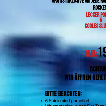
Gratis inklusive um jede R
rocke
Lecker P
&
cooles Slu
1
nur:
ACHTU
WIR ÖFFNEN BEREI
BITTE BEACHTEN:
6 Spiele sind garantiert.