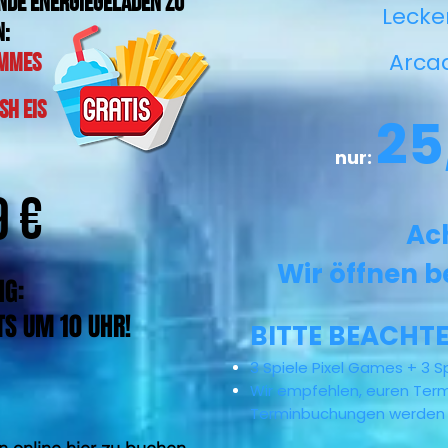
unde energiegeladen zu
Leck
n:
Arc
ommes
sh Eis
25
nur:
9 €
Ac
Wir öffnen b
NG:
TS UM 10 UHR!
BITTE BEACHTE
3 Spiele Pixel Games + 3 Sp
Wir empfehlen, euren Term
Terminbuchungen werden 