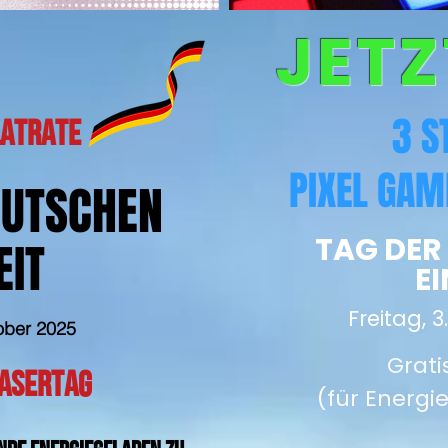
JETZ
3 S
LATRATE
PIXEL GAM
EUTSCHEN
TAG DER
EIT
EI
Freitag, 
tober 2025
Grati
LASERTAG
(für Energi