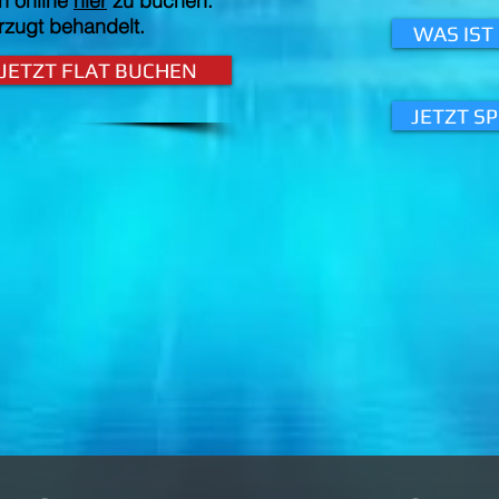
n online
hier
zu buchen.
zugt behandelt.
WAS IST
JETZT FLAT BUCHEN
JETZT S