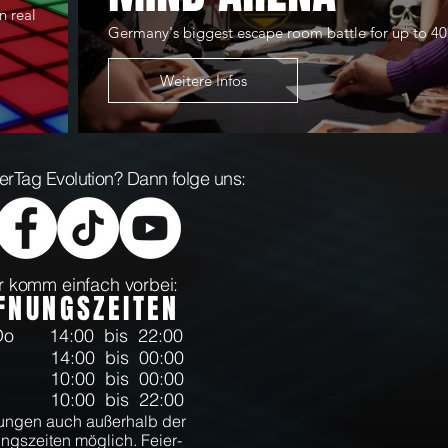
n real
Germany's biggest escape room battle for up to 40
Weitere Infos
aserTag Evolution? Dann folge uns:
 komm einfach vorbei:
FNUNGSZEITEN
-Do
14:00 bis 22:00
14:00 bis 00:00
10:00 bis 00:00
10:00 bis 22:00
ngen auch außerhalb der
ngszeiten möglich. Feier-