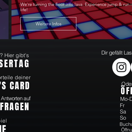
We're turning the floor into lava. Experience jump & run i
life!
Weitere Infos
Dir gefällt L
 Hier gibt's
ASERTAG
rteile deiner
'S CARD
Oder
Ö
F
 Antworten auf
Mo
 FRAGEN
Fr 
Sa 
So 
iel
Buchu
NE
Öffnu