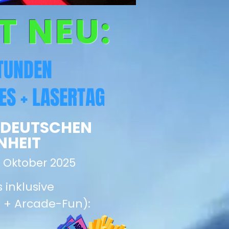
T NEU:
TUNDEN
ES + LASERTAG
 DEUTSCHEN
NHEIT
3. Oktober 2025
s inklusive
e + Arcade-Fun):