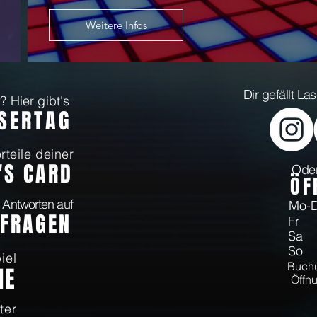
Weitere Infos
Dir gefällt L
 Hier gibt's
ASERTAG
rteile deiner
'S CARD
Oder
Ö
F
 Antworten auf
Mo
 FRAGEN
Fr 
Sa 
So 
iel
Buchu
NE
Öffnu
ter