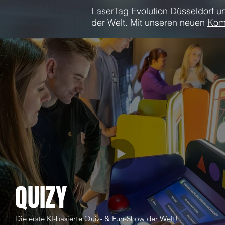
LaserTag Evolution Düsseldorf
u
der Welt. Mit unseren neuen
Kom
QUIZY
Die erste KI-basierte Quiz- & Fun-Show der Welt!