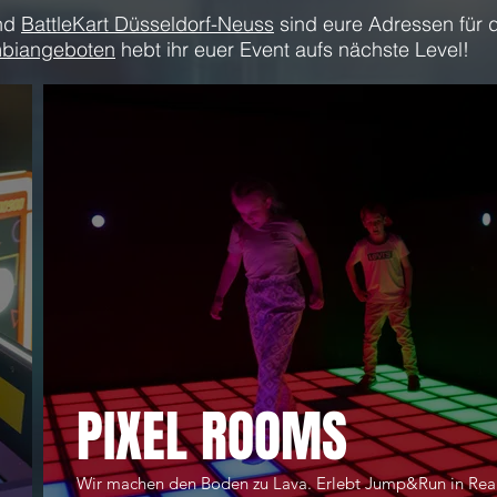
nd
BattleKart Düsseldorf-Neuss
sind eure Adressen für d
biangeboten
hebt ihr euer Event aufs nächste Level!
PIXEL ROOMS
Wir machen den Boden zu Lava. Erlebt Jump&Run in Real