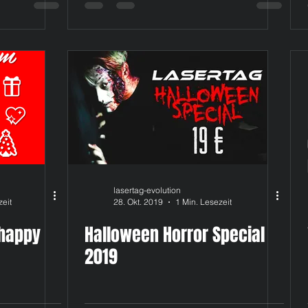
lasertag-evolution
zeit
28. Okt. 2019
1 Min. Lesezeit
happy
Halloween Horror Special
2019