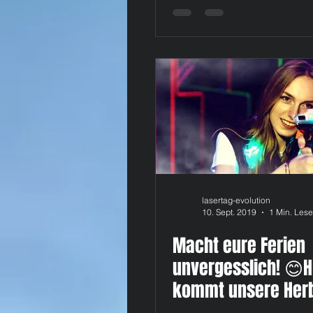
lasertag-evolution
10. Sept. 2019
1 Min. Lese
Macht eure Ferien
unvergesslich! 😊H
kommt unsere Herb
Flat für nur 15€ ❗❗❗