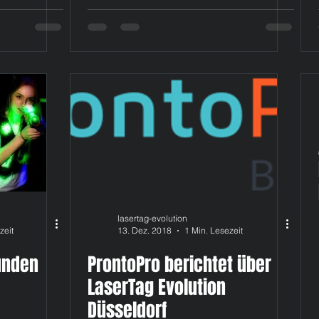
lasertag-evolution
zeit
13. Dez. 2018
1 Min. Lesezeit
tunden
ProntoPro berichtet über
LaserTag Evolution
Düsseldorf