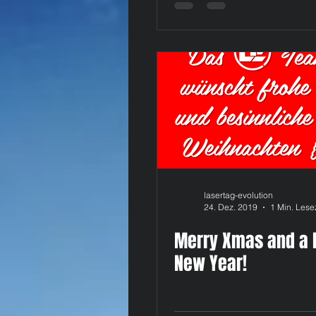
lasertag-evolution
24. Dez. 2019
1 Min. Lese
Merry Xmas and a 
New Year!