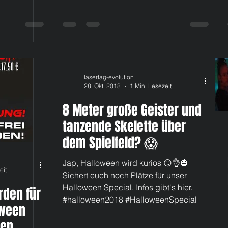
lasertag-evolution
28. Okt. 2018
1 Min. Lesezeit
8 Meter große Geister und
tanzende Skelette über
dem Spielfeld? 😱
Jap, Halloween wird kurios 😏👌🎃
eit
Sichert euch noch Plätze für unser
Halloween Special. Infos gibt's hier.
rden für
#halloween2018 #HalloweenSpecial
oween
gen