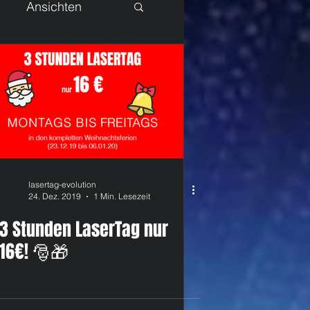
Ansichten
lasertag-evolution
24. Dez. 2019
1 Min. Lesezeit
3 Stunden LaserTag nur
16€! 🎅🎁