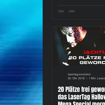
lasertag-evolution
30. Okt. 2018
1 Min. Lesez
20 Plätze frei gewo
das LaserTag Hall
Mega Special mor