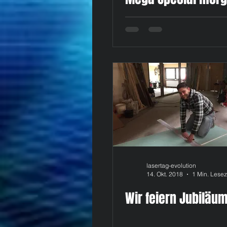
Mittwoch, 31.10., v
U
lasertag-evolution
14. Okt. 2018
1 Min. Lesez
Wir feiern Jubiläum