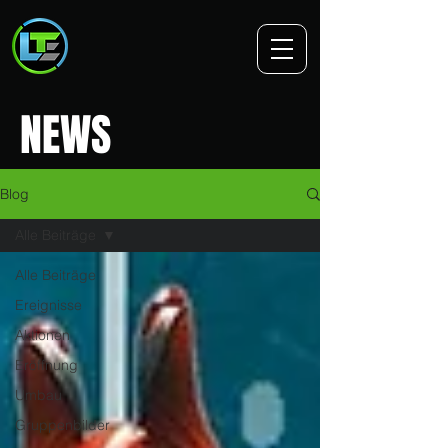
NEWS
Blog
Alle Beiträge
Alle Beiträge
Ereignisse
Aktionen
Eröffnung
Umbau
Gruppenbilder