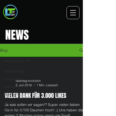
NEWS
Blog
Alle Beiträge
Alle Beiträge
Ereignisse
lasertag-evolution
3. Juli 2016
1 Min. Lesezeit
Aktionen
VIELEN DANK FÜR 3.000 LIKES
Eröffnung
Umbau
Ja was sollen wir sagen!? Super vielen lieben
Gruppenbilder
Dank für 3.000 Daumen hoch! ;) Uns haben die
ersten 2 Wochen schon riesig viel Spaß...