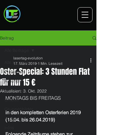
Beitrag
Alle Beiträge
lasertag-evolution
Alle Beiträge
17. März 2019
1 Min. Lesezeit
Oster-Special: 3 Stunden Flat
Ereignisse
für nur 15 €
Aktionen
Eröffnung
Aktualisiert:
3. Okt. 2022
MONTAGS BIS FREITAGS
Umbau
Gruppenbilder
in den kompletten Osterferien 2019
Ansichten
(15.04. bis 26.04.2019)
Infos
Folgende Zeiträume stehen zur 