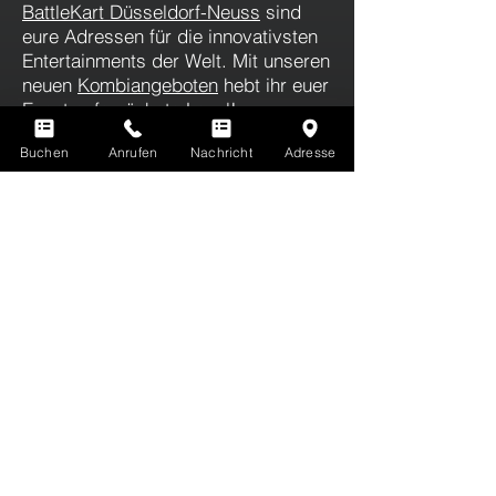
BattleKart Düsseldorf-Neuss
sind
eure Adressen für die innovativsten
Entertainments der Welt. Mit unseren
neuen
Kombiangeboten
hebt ihr euer
Event aufs nächste Level!
Buchen
Anrufen
Nachricht
Adresse
QUIZY
Die erste KI-basierte Quiz- & Fun-
Show der Welt!
Weitere Infos
Du kennst LaserTag noch nicht? Hier gibt's
ALLE INFOS ZU LASERTAG
Erfahre hier mehr über alle Vorteile deiner
EVOLUTION PLAYER'S CARD