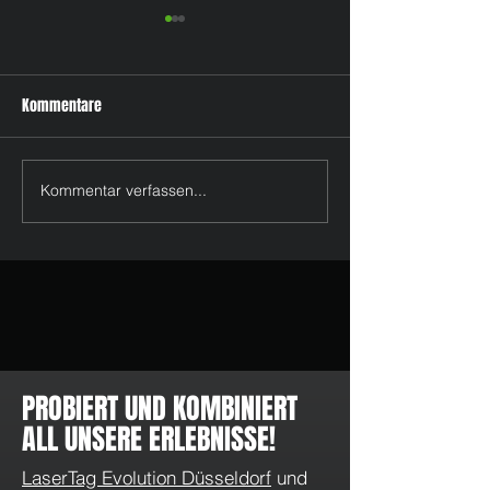
Kommentare
Kommentar verfassen...
Unsere Himmelfahrts Flat: 3
Herbstferien Flat f
Stunden für nur 15€!
mit Players Card n
PROBIERT UND KOMBINIERT
ALL UNSERE ERLEBNISSE!
LaserTag Evolution Düsseldorf
und