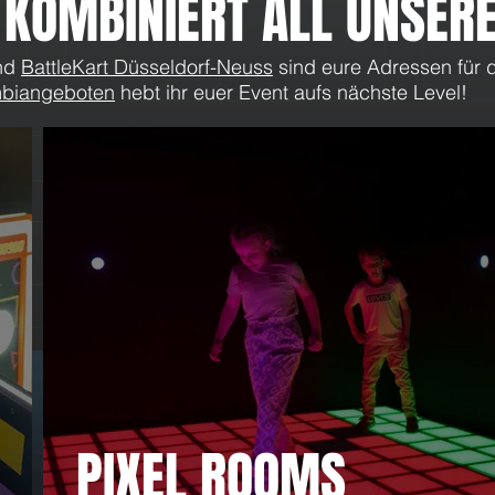
 KOMBINIERT ALL UNSERE
nd
BattleKart Düsseldorf-Neuss
sind eure Adressen für d
biangeboten
hebt ihr euer Event aufs nächste Level!
Feiertage im Mai & Juni 2026 in
What
Düsseldorf: LaserTag, Pixel
Evolu
Games und tolle Momente
Aktio
PIXEL ROOMS