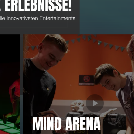
 ERLEBNISSE!
ie innovativsten Entertainments
sApp Kanal von LaserTag
tion Düsseldorf: Angebote &
nen direkt aufs Handy
MIND ARENA