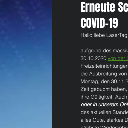
Erneute S
COVID-19
Hallo liebe LaserTa
aufgrund des massiv
30.10.2020 
von der 
Freizeiteinrichtunge
die Ausbreitung von 
Montag, den 30.11.20
Zeit gebucht haben,
ihre Gültigkeit. Auch
oder in unserem On
des aktuellen Stand
alles Gute, starkes
nächste Wiedersehe