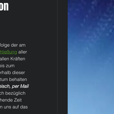
on
folge der am 
hließung
 aller 
llen Kräften 
bis zum 
rhalb dieser 
atum behalten 
isch, per Mail 
ich bezüglich 
hende Zeit 
n uns auf das 