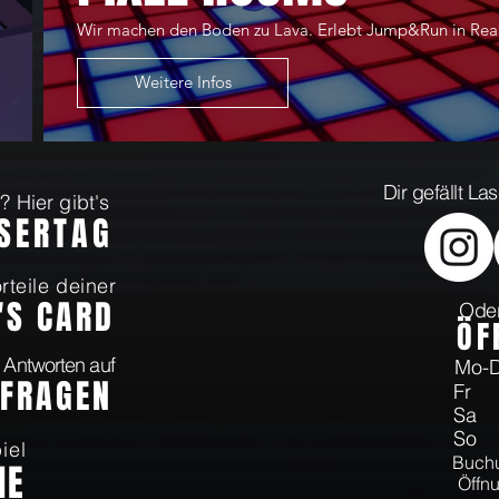
Wir machen den Boden zu Lava. Erlebt Jump&Run in Real
Weitere Infos
Dir gefällt L
 Hier gibt's
ASERTAG
rteile deiner
'S CARD
Oder
Ö
F
 Antworten auf
Mo
 FRAGEN
Fr 
Sa 
So 
iel
Buchu
NE
Öffnu