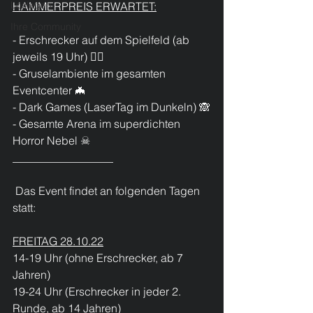
Loslegen
HAMMERPREIS ERWARTET:
Ihre Community
- Erschrecker auf dem Spielfeld (ab 
jeweils 19 Uhr) 🧛‍♀️
- Gruselambiente im gesamten 
Eventcenter 🦇
- Dark Games (LaserTag im Dunkeln) 🙈
- Gesamte Arena im superdichten 
Horror Nebel ☠
__________________
 Das Event findet an folgenden Tagen 
statt: 
FREITAG 28.10.22
14-19 Uhr (ohne Erschrecker, ab 7 
Jahren)
19-24 Uhr (Erschrecker in jeder 2. 
Runde, ab 14 Jahren)