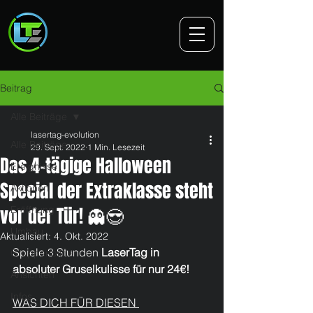
Beitrag
Alle Beiträge
lasertag-evolution
Alle Beiträge
29. Sept. 2022
1 Min. Lesezeit
Das 4-tägige Halloween
Ereignisse
Special der Extraklasse steht
Aktionen
vor der Tür! 👻😎
Eröffnung
Umbau
Aktualisiert:
4. Okt. 2022
Spiele 3 Stunden 
LaserTag in 
Gruppenbilder
absoluter Gruselkulisse für nur 24€!
Ansichten
Infos
WAS DICH FÜR DIESEN 